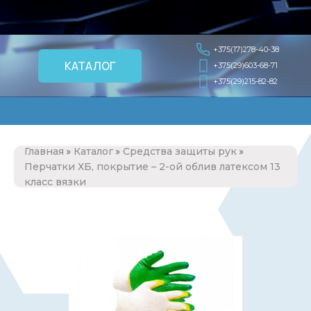
+375(17)278-40-38
КАТАЛОГ
+375(29)603-68-71
+375(29)215-82-82
»
»
»
Главная
Каталог
Средства защиты рук
Перчатки ХБ, покрытие – 2-ой облив латексом 13
класс вязки